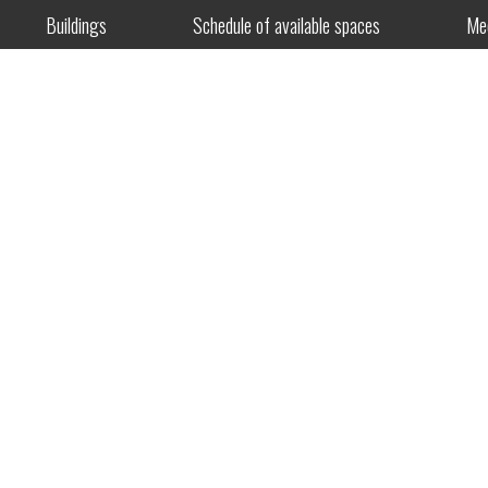
Buildings
Schedule of available spaces
Me