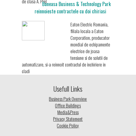
de clasa A. Prel
Baneasa Business & Technology Park
reinnoieste contractele cu doi chiriasi
Eaton Electric Romania,
filiala locala a Eaton
Corporation, producator
mondial de echipamente
electrice de joasa
tensiune si de solutii de
automatizare, si-a reinnoit contractul de inchiriere in
cladi
Usefull Links
Business Park Overview
Office Buildings
Media&Press
Privacy Statement
Cookie Policy