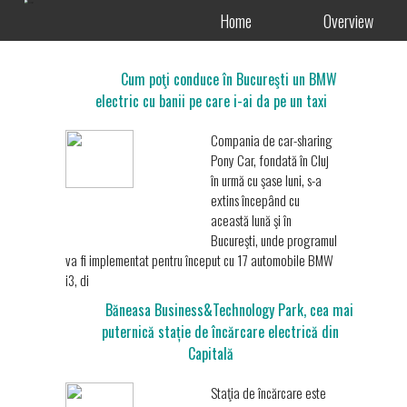
Home
Overview
Cum poţi conduce în Bucureşti un BMW
electric cu banii pe care i-ai da pe un taxi
Compania de car-sharing
Pony Car, fondată în Cluj
în urmă cu şase luni, s-a
extins începând cu
această lună şi în
Bucureşti, unde programul
va fi implementat pentru început cu 17 automobile BMW
i3, di
Băneasa Business&Technology Park, cea mai
puternică stație de încărcare electrică din
Capitală
Staţia de încărcare este