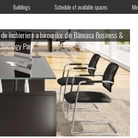
Buildings
Schedule of available spaces
Me
l de închieriere a birourilor din Băneasa Business &
chnology Park