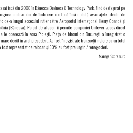
at încă din 2008 în Băneasa Business & Technology Park, fiind desfașurat pe
ngirea contractului de închiriere confirmă încă o dată avantajele oferite de
 de-a lungul accesului rutier către Aeroportul Internațional Henry Coandă și
ânia (Băneasa). Parcul de afaceri ii permite companiei Unilever acces direct
a le operează în zona Ploiești. Piața de birouri din București a înregistrat o
 mare decât în anul precedent. Au fost înregistrate tranzacții majore cu un total
ost reprezentat de relocări și 30% au fost prelungiri / renegocieri.
ManagerExpress.ro