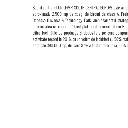
Sediul central al UNILEVER SOUTH CENTRAL EUROPE este amplas
aproximativ 2.500 mp de spații de birouri de clasa A. Prelu
Băneasa Business & Technology Park, amplasamentul strategic
proximitatea cu cea mai întinsă platformă comercială din Rom
către facilitățile de producție și depozitare pe care compani
activitate record în 2016, cu un volum de închirieri cu 56% mai
de peste 390.000 mp, din care 37% a fost cerere nouă, 33% a f