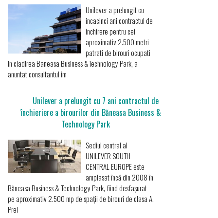
Unilever a prelungit cu
incacinci ani contractul de
inchirere pentru cei
aproximativ 2.500 metri
patrati de birouri ocupati
in cladirea Baneasa Business &Technology Park, a
anuntat consultantul im
Unilever a prelungit cu 7 ani contractul de
închieriere a birourilor din Băneasa Business &
Technology Park
Sediul central al
UNILEVER SOUTH
CENTRAL EUROPE este
amplasat încă din 2008 în
Băneasa Business & Technology Park, fiind desfașurat
pe aproximativ 2.500 mp de spații de birouri de clasa A.
Prel