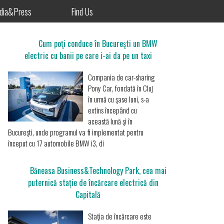
dia&Press
Find Us
Cum poţi conduce în Bucureşti un BMW
electric cu banii pe care i-ai da pe un taxi
Compania de car-sharing
Pony Car, fondată în Cluj
în urmă cu şase luni, s-a
extins începând cu
această lună şi în
Bucureşti, unde programul va fi implementat pentru
început cu 17 automobile BMW i3, di
Băneasa Business&Technology Park, cea mai
puternică stație de încărcare electrică din
Capitală
Staţia de încărcare este