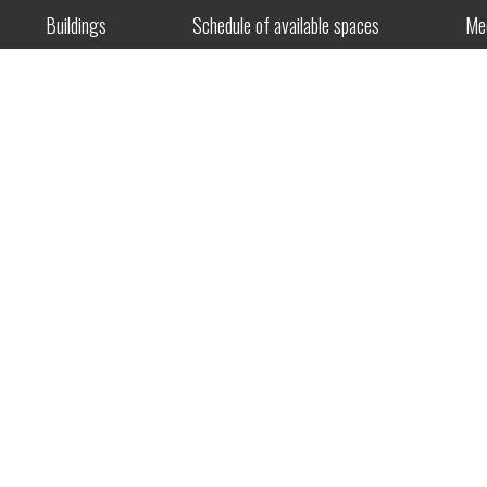
Buildings
Schedule of available spaces
Me