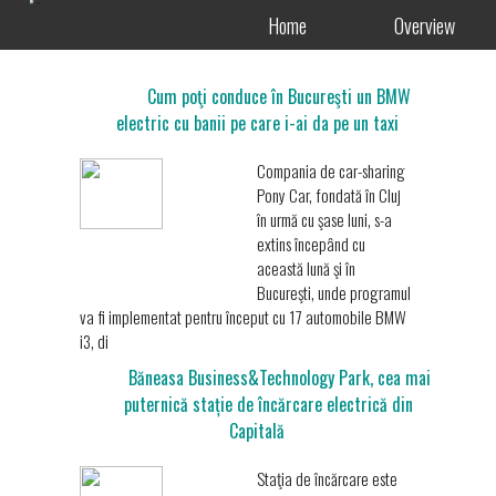
Home
Overview
Cum poţi conduce în Bucureşti un BMW
electric cu banii pe care i-ai da pe un taxi
Compania de car-sharing
Pony Car, fondată în Cluj
în urmă cu şase luni, s-a
extins începând cu
această lună şi în
Bucureşti, unde programul
va fi implementat pentru început cu 17 automobile BMW
i3, di
Băneasa Business&Technology Park, cea mai
puternică stație de încărcare electrică din
Capitală
Staţia de încărcare este