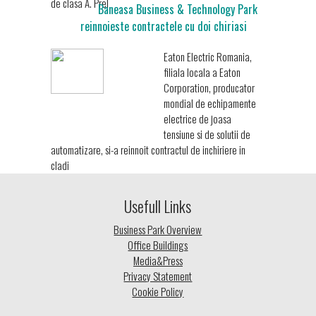
de clasa A. Prel
Baneasa Business & Technology Park
reinnoieste contractele cu doi chiriasi
Eaton Electric Romania,
filiala locala a Eaton
Corporation, producator
mondial de echipamente
electrice de joasa
tensiune si de solutii de
automatizare, si-a reinnoit contractul de inchiriere in
cladi
Usefull Links
Business Park Overview
Office Buildings
Media&Press
Privacy Statement
Cookie Policy