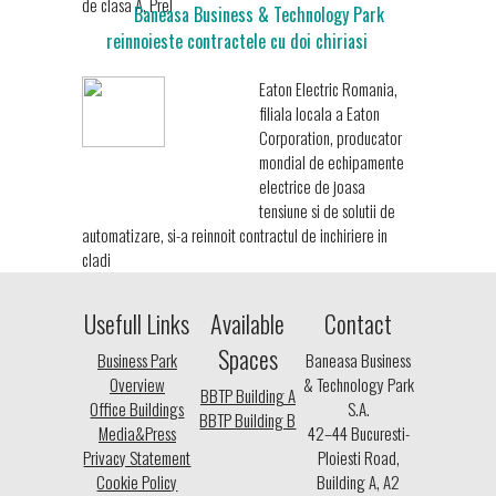
de clasa A. Prel
Baneasa Business & Technology Park
reinnoieste contractele cu doi chiriasi
Eaton Electric Romania,
filiala locala a Eaton
Corporation, producator
mondial de echipamente
electrice de joasa
tensiune si de solutii de
automatizare, si-a reinnoit contractul de inchiriere in
cladi
Usefull Links
Available
Contact
Spaces
Business Park
Baneasa Business
Overview
& Technology Park
BBTP Building A
Office Buildings
S.A.
BBTP Building B
Media&Press
42–44 Bucuresti-
Privacy Statement
Ploiesti Road,
Cookie Policy
Building A, A2